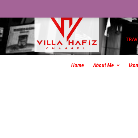
TRAV
Home
About Me
Ikon