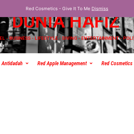
Red Cosmetics - Give It To Me
Dismiss
DUNIA HAFIZ
EL - BUSINESS - LIFESTYLE - DIVING - ENTERTAINMENT - POLI
 Antidadah
Red Apple Management
Red Cosmetics